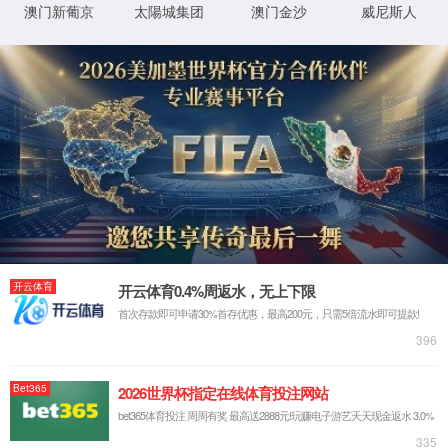
新闻中心
每一次努力，都是未来的积累